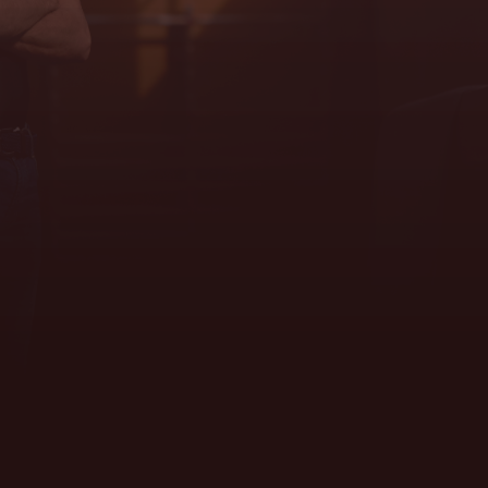
DANS LE SPORT : DÉVELO
PPEZ VOTRE PLEIN POTE
NTIEL
QU'EST-CE QUE LE
COACHING INDIVIDUEL
DANS LE SPORT ?