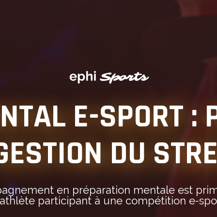
NTAL E-SPORT :
GESTION DU STR
5.0
+60
personnes
satisfaites
gnement en préparation mentale est prim
 athlète participant à une compétition e-spor