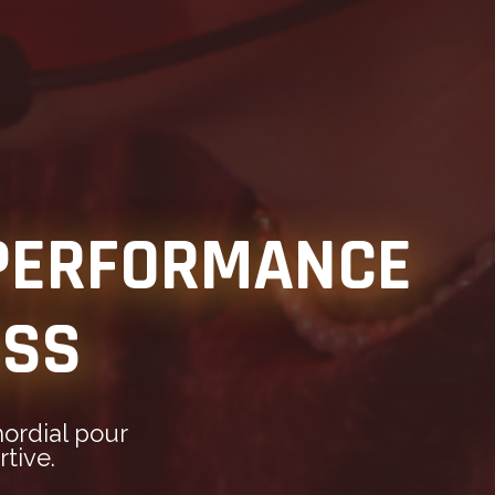
 PERFORMANCE
ESS
ordial pour
tive.