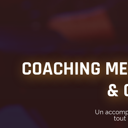
COACHING ME
& 
Un accompa
tout