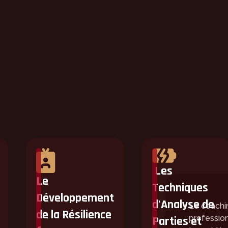
-CE QUE LE C
VIDUEL EN E-S
Les
Le
Techniques
Développement
d'Analyse de
Le coachi
de la Résilience
profession
Parties et