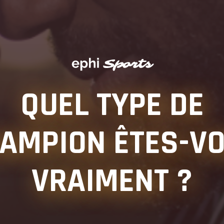
QUEL TYPE DE
AMPION ÊTES-V
5.0
+60
VRAIMENT ?
personnes
satisfaites